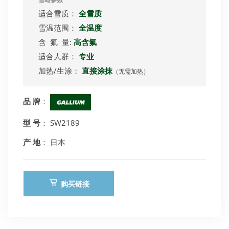
雪蜡参数
适合雪质：
全雪质
雪温范围：
全温度
含 氟 量:
高含氟
适合人群：
专业
加热/生涂：
直接涂抹
（无需加热）
品 牌
：
型 号
： SW2189
产 地
： 日本
购买链接