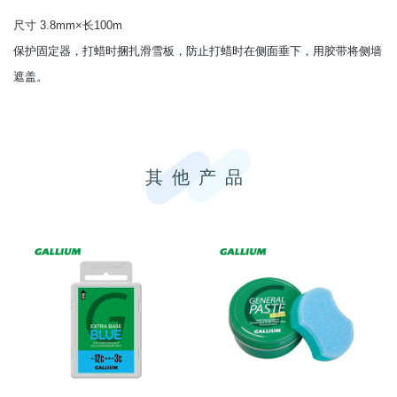
尺寸 3.8mm×长100m
保护固定器，打蜡时
捆扎滑雪板，防止打蜡时在侧面垂下，用胶带将侧墙
遮盖。
其他产品