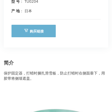
型 号
： TU0204
产 地
： 日本
购买链接
简介
保护固定器，打蜡时捆扎滑雪板，防止打蜡时在侧面垂下，用
胶带将侧墙遮盖。