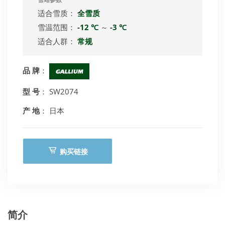
雪蜡参数
适合雪质：
全雪质
雪温范围：
-12 ℃
～
-3 ℃
适合人群：
常规
品 牌
：
型 号
： SW2074
产 地
： 日本
购买链接
简介